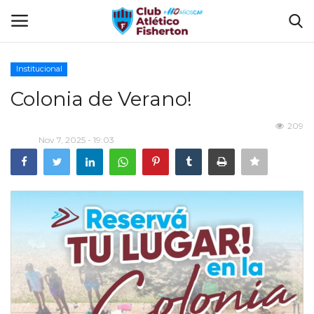
Institucional
Ingresar
Registrarse
Colonia de Verano!
Home
209
Nov 7, 2025 - 19:03
El Club
Disciplinas
Tienda CAF
Sede Virtual
CLUB DE BENEFICIOS