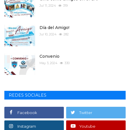
Jul 11, 2024
319
Día del Amigo!
Jul 10, 2024
282
Convenio
May 3, 2024
330
REDES SOCIALES
Facebook
Twitter
Instagram
Youtube