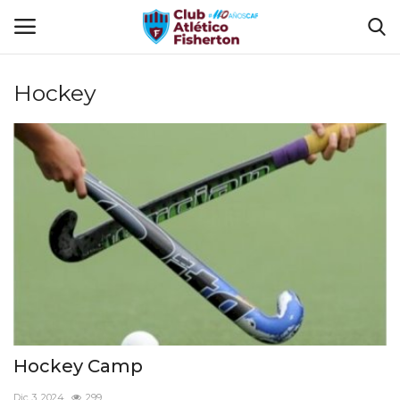
Hockey
Ingresar
Registrarse
Home
El Club
Disciplinas
Tienda CAF
Sede Virtual
Hockey Camp
FUTBOL INTERNO 2025
Dic 3, 2024
299