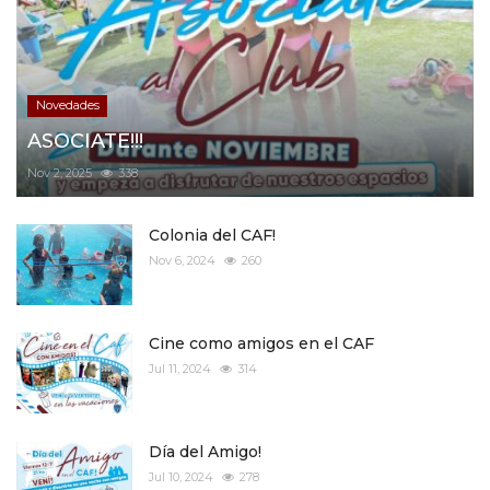
Novedades
ASOCIATE!!!
Nov 2, 2025
338
Colonia del CAF!
Nov 6, 2024
260
Cine como amigos en el CAF
Jul 11, 2024
314
Día del Amigo!
Jul 10, 2024
278