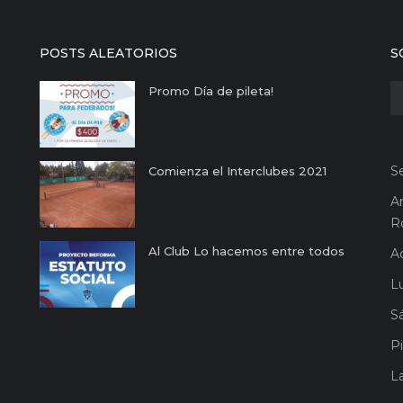
POSTS ALEATORIOS
S
Promo Día de pileta!
S
Comienza el Interclubes 2021
A
R
Al Club Lo hacemos entre todos
A
Lu
S
Pi
L