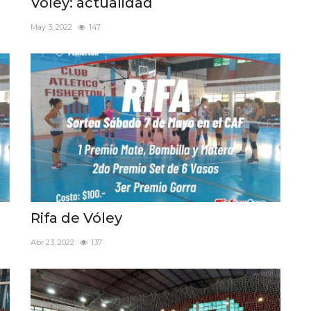
Vóley: actualidad
May 3, 2022
147
Rifa de Vóley
Abr 23, 2022
137