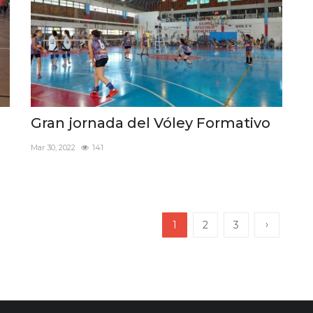
Gran jornada del Vóley Formativo
Mar 30, 2022
141
›
1
2
3