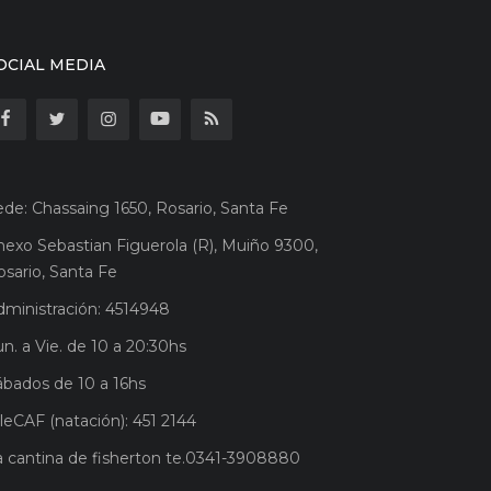
OCIAL MEDIA
ede: Chassaing 1650, Rosario, Santa Fe
nexo Sebastian Figuerola (R), Muiño 9300,
osario, Santa Fe
dministración: 4514948
n. a Vie. de 10 a 20:30hs
ábados de 10 a 16hs
leCAF (natación): 451 2144
a cantina de fisherton te.0341-3908880