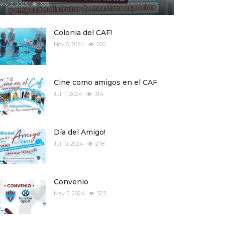
Nov 2, 2025
338
Colonia del CAF!
Nov 6, 2024
260
Cine como amigos en el CAF
Jul 11, 2024
314
Día del Amigo!
Jul 10, 2024
278
Convenio
May 3, 2024
323