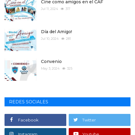
Cine como amigos en el CAF
Jul 11, 2024
317
Día del Amigo!
Jul 10, 2024
281
Convenio
May 3, 2024
325
REDES SOCIALES
Facebook
Twitter
Instagram
Youtube