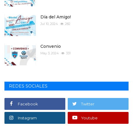
Día del Amigo!
Jul 10, 2024
282
Convenio
May 3, 2024
331
REDES SOCIALES
Facebook
Twitter
Instagram
Youtube