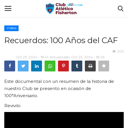
Videos
Ingresar
Registrarse
Recuerdos: 100 Años del CAF
Home
203
Oct 23, 2024 - 18:41
Actualizado: Oct 23, 2024 - 18:43
El Club
Disciplinas
Este documental con un resumen de la historia de
nuestro Club se presento en ocasión de
Tienda CAF
100°Aniversario.
Revivilo
Sede Virtual
FUTBOL INTERNO 2025