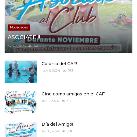
Novedades
ASOCIATE!!!
Nov 2, 2025
340
Colonia del CAF!
Nov 6, 2024
263
Cine como amigos en el CAF
Jul 11, 2024
317
Día del Amigo!
Jul 10, 2024
281