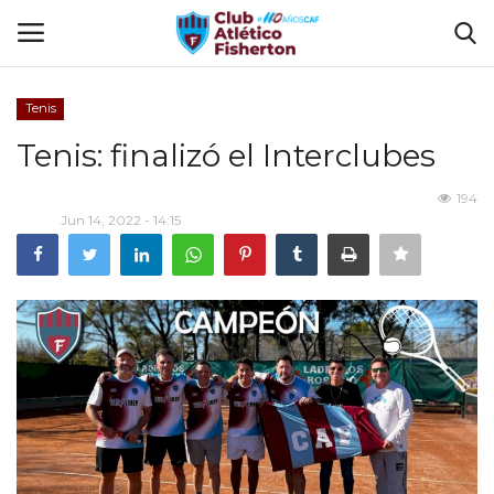
Tenis
Ingresar
Registrarse
Tenis: finalizó el Interclubes
Home
194
Jun 14, 2022 - 14:15
El Club
Disciplinas
Tienda CAF
Sede Virtual
CLUB DE BENEFICIOS